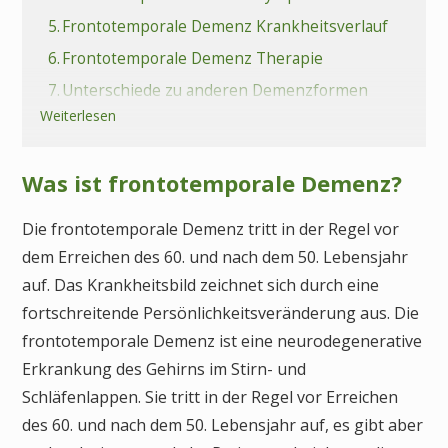
5.
Frontotemporale Demenz Krankheitsverlauf
6.
Frontotemporale Demenz Therapie
7.
Unterschiede zu anderen Demenzformen
Weiterlesen
8.
Fazit
9.
Häufige Fragen (FAQs) zur frontotemporalen
Demenz
Was ist frontotemporale Demenz?
Die frontotemporale Demenz tritt in der Regel vor
dem Erreichen des 60. und nach dem 50. Lebensjahr
auf. Das Krankheitsbild zeichnet sich durch eine
fortschreitende Persönlichkeitsveränderung aus. Die
frontotemporale Demenz ist eine neurodegenerative
Erkrankung des Gehirns im Stirn- und
Schläfenlappen. Sie tritt in der Regel vor Erreichen
des 60. und nach dem 50. Lebensjahr auf, es gibt aber