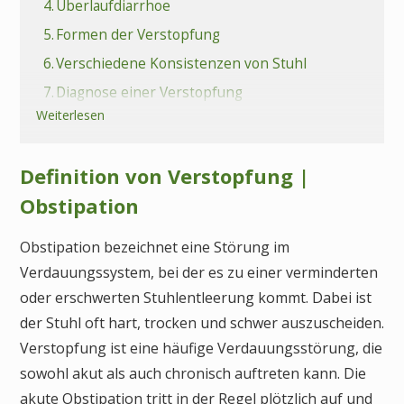
4.
Überlaufdiarrhoe
5.
Formen der Verstopfung
6.
Verschiedene Konsistenzen von Stuhl
7.
Diagnose einer Verstopfung
Weiterlesen
8.
Was können mögliche Folgen einer
Verstopfung sein?
9.
Behandlung von Verstopfung
Definition von Verstopfung |
10.
Welche Abführmittel gibt es?
Obstipation
11.
Was sollte man bei einer Verstopfung essen?
Obstipation bezeichnet eine Störung im
12.
Verstopfung in der Pflege vorbeugen
Verdauungssystem, bei der es zu einer verminderten
13.
Wann Sie einen Arzt aufsuchen sollten
oder erschwerten Stuhlentleerung kommt. Dabei ist
14.
Fazit Verstopfung
der Stuhl oft hart, trocken und schwer auszuscheiden.
15.
Häufige Fragen (FAQs) zu Verstopfung
Verstopfung ist eine häufige Verdauungsstörung, die
sowohl akut als auch chronisch auftreten kann. Die
akute Obstipation tritt in der Regel plötzlich auf und