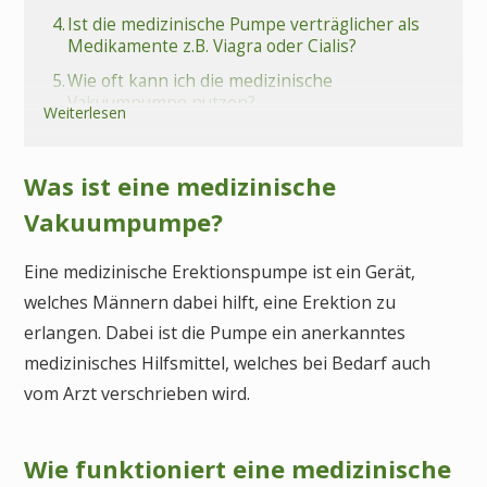
4.
Ist die medizinische Pumpe verträglicher als
Medikamente z.B. Viagra oder Cialis?
5.
Wie oft kann ich die medizinische
Vakuumpumpe nutzen?
Weiterlesen
6.
Für wen ist die Vakuumpumpe geeignet?
7.
Wie fühlt sich die Erektion an?
Was ist eine medizinische
8.
Wie lange hält die Erektion?
Vakuumpumpe?
9.
Ist eine Ejakulation möglich?
Eine medizinische Erektionspumpe ist ein Gerät,
10.
Wann gilt man eigentlich als impotent?
welches Männern dabei hilft, eine Erektion zu
11.
Ein Beispiel für einen typischen
erlangen. Dabei ist die Pumpe ein anerkanntes
Erfahrungsbericht über Impotenz und Viagra
Alternativen
medizinisches Hilfsmittel, welches bei Bedarf auch
12.
Fazit medizinische Vakuumpumpe als
vom Arzt verschrieben wird.
rezeptfreie Viagra Alternative
13.
Häufige Fragen (FAQs) zur medizinischen
Wie funktioniert eine medizinische
Vakuumpumpe