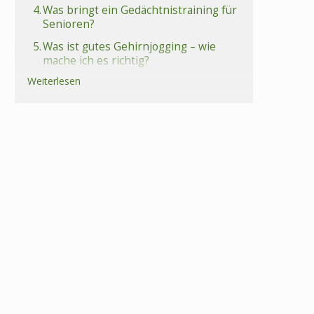
4.
Was bringt ein Gedächtnistraining für
Senioren?
5.
Was ist gutes Gehirnjogging – wie
mache ich es richtig?
Weiterlesen
6.
Gedächtnistraining für Senioren –
Übungen und Spiele
7.
Spielekonsole für Senioren
8.
Fazit Gedächtnistraining für Senioren
9.
Häufige Fragen (FAQs) zum
Gedächtnistraining für Senioren