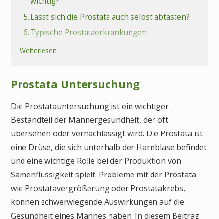
wichtig?
5.
Lässt sich die Prostata auch selbst abtasten?
6.
Typische Prostataerkrankungen
7.
Prostataerkrankungen werden mit
Weiterlesen
zunehmendem Alter immer häufiger
8.
Fazit Prostata Untersuchung
Prostata Untersuchung
9.
Häufige Fragen (FAQs) zur Prostata
Untersuchung
Die Prostatauntersuchung ist ein wichtiger
Bestandteil der Männergesundheit, der oft
übersehen oder vernachlässigt wird. Die Prostata ist
eine Drüse, die sich unterhalb der Harnblase befindet
und eine wichtige Rolle bei der Produktion von
Samenflüssigkeit spielt. Probleme mit der Prostata,
wie Prostatavergrößerung oder Prostatakrebs,
können schwerwiegende Auswirkungen auf die
Gesundheit eines Mannes haben. In diesem Beitrag