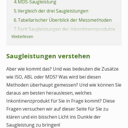
4.
MDS-Saugleistung
5.
Vergleich der drei Saugleistungen
6.
Tabellarischer Überblick der Messmethoden
7.
Fazit Saugleistungen der Inkontinenzprodukte
Weiterlesen
8.
Häufige Fragen (FAQs) zur Saugleistung
Saugleistungen verstehen
Aber wie kommt das? Und was bedeuten die Zusätze
wie ISO, ABL oder MDS? Was wird bei diesen
Methoden überhaupt gemessen? Und wie können Sie
daraus am besten herauslesen, welches
Inkontinenzprodukt für Sie in Frage kommt? Diese
Fragen versuchen wir auf dieser Seite für Sie zu
klären und ein bisschen Licht ins Dunkle der
Saugleistung zu bringen!