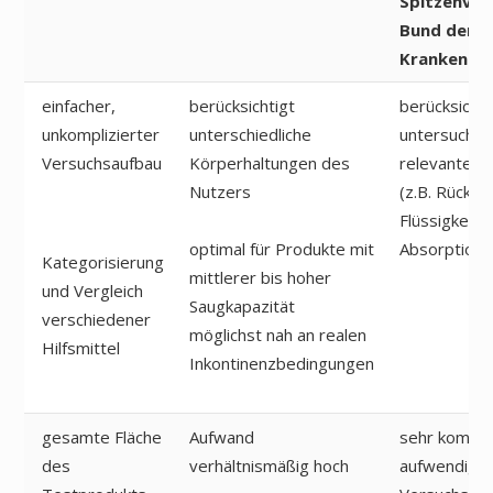
Spitzenve
Bund der
Krankenka
einfacher,
berücksichtigt
berücksichti
unkomplizierter
unterschiedliche
untersucht 
Versuchsaufbau
Körperhaltungen des
relevante F
Nutzers
(z.B. Rücknä
Flüssigkeit
optimal für Produkte mit
Absorption)
Kategorisierung
mittlerer bis hoher
und Vergleich
Saugkapazität
verschiedener
möglichst nah an realen
Hilfsmittel
Inkontinenzbedingungen
gesamte Fläche
Aufwand
sehr kompl
des
verhältnismäßig hoch
aufwendige