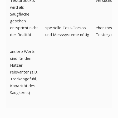
Testprodukts
Versuchsver
wird als
Saugfläche
gesehen;
entspricht nicht
spezielle Test-Torsos
eher theore
der Realität
und Messsysteme nötig
Testergebn
andere Werte
sind für den
Nutzer
relevanter (z.B.
Trockengefühl,
Kapazität des
Saugkerns)