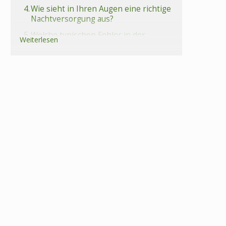
4.
Wie sieht in Ihren Augen eine richtige
Nachtversorgung aus?
5.
Welche typischen Fehler in der
Weiterlesen
Nachtversorgung gibt es?
6.
Gibt es auch Verwendungsfehler und
wie kann man sie vermeiden?
7.
Was sollte man noch beachten?
8.
Was ist, wenn die Nachtwindeln
trotzdem auslaufen?