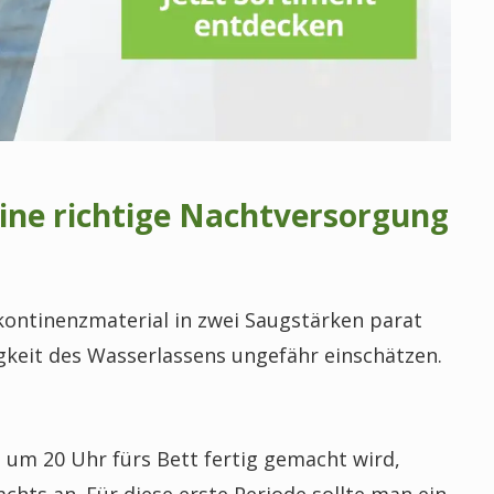
eine richtige Nachtversorgung
ontinenzmaterial in zwei Saugstärken parat
igkeit des Wasserlassens ungefähr einschätzen.
t um 20 Uhr fürs Bett fertig gemacht wird,
hts an. Für diese erste Periode sollte man ein