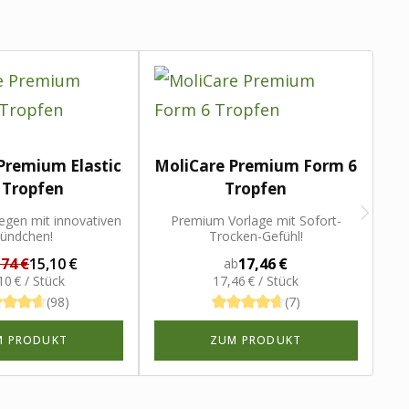
Premium Elastic
MoliCare Premium Form 6
Zu
 Tropfen
Tropfen
legen mit innovativen
Premium Vorlage mit Sofort-
ündchen!
Trocken-Gefühl!
,74 €
15,10 €
17,46 €
ab
10 € / Stück
17,46 € / Stück
(98)
(7)
M PRODUKT
ZUM PRODUKT