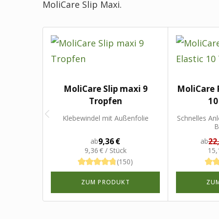
MoliCare Slip Maxi.
MoliCare Slip maxi 9
MoliCare 
Tropfen
10
Klebewindel mit Außenfolie
Schnelles An
B
9,36 €
22
ab
ab
9,36 € / Stück
15,
(150)
ZUM PRODUKT
ZU