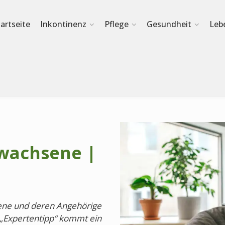
tartseite
Inkontinenz
Pflege
Gesundheit
Leb
rwachsene |
fene und deren Angehörige
e „Expertentipp“ kommt ein