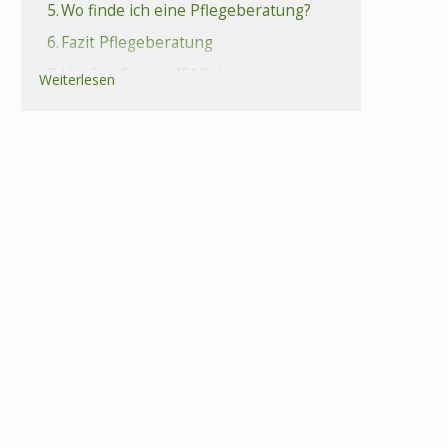
5.
Wo finde ich eine Pflegeberatung?
6.
Fazit Pflegeberatung
7.
Häufige Fragen (FAQs) zur
Weiterlesen
Pflegeberatung