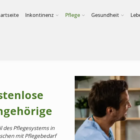
tartseite
Inkontinenz
Pflege
Gesundheit
Leb
stenlose
ngehörige
il des Pflegesystems in
nschen mit Pflegebedarf