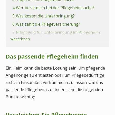
4.
Wer berät mich bei der Pflegeheimsuche?
5.
Was kostet die Unterbringung?
6.
Was zahlt die Pflegeversicherung?
7.
Pflegegeld für Unterbringung im Pflegeheim
(vollstationär)
Weiterlesen
8.
Ohne Pflegegrad im Altenheim leben
9.
Alternative zu Pflegeheim
Das passende Pflegeheim finden
10.
Fazit Pflegeheim
Ein Heim kann die beste Lösung sein, um pflegende
11.
Häufige Fragen (FAQs) zur Pflegeheimwahl
Angehörige zu entlasten oder um Pflegebedürftige
nicht in Einsamkeit verkümmern zu lassen. Um das
passende Pflegeheim zu finden, sind die folgenden
Punkte wichtig:
Vergleichen Sie Pflegeheime