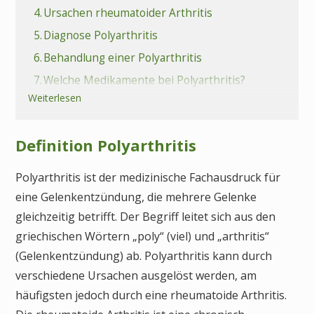
4.
Ursachen rheumatoider Arthritis
5.
Diagnose Polyarthritis
6.
Behandlung einer Polyarthritis
7.
Welche Medikamente bei Polyarthritis?
Weiterlesen
8.
Nicht-medikamentöse Therapien
9.
Komplikationen bei Polyarthritis
Definition Polyarthritis
10.
Kann Polyarthritis geheilt werden?
11.
Welche Rolle spielen Ernährung und
Polyarthritis ist der medizinische Fachausdruck für
Bewegung?
eine Gelenkentzündung, die mehrere Gelenke
12.
Fazit Polyarthritis
gleichzeitig betrifft. Der Begriff leitet sich aus den
13.
Häufige Fragen (FAQs) zu Polyarthritis
griechischen Wörtern „poly“ (viel) und „arthritis“
(Gelenkentzündung) ab. Polyarthritis kann durch
verschiedene Ursachen ausgelöst werden, am
häufigsten jedoch durch eine rheumatoide Arthritis.