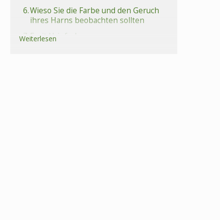
6.
Wieso Sie die Farbe und den Geruch
ihres Harns beobachten sollten
7.
Fazit Urinfarbe
Weiterlesen
8.
Häufige Fragen (FAQs) – Urin als
Gesundheitsindikator