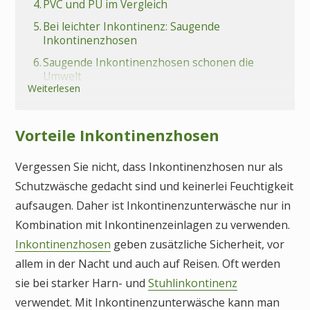
4.
PVC und PU im Vergleich
5.
Bei leichter Inkontinenz: Saugende
Inkontinenzhosen
6.
Saugende Inkontinenzhosen schonen die
Umwelt
Weiterlesen
7.
Pflegetipps für Inkontinenzhosen
8.
Kaufen Sie lieber hochwertig
Vorteile Inkontinenzhosen
9.
Fazit Inkontinenzhosen
Vergessen Sie nicht, dass Inkontinenzhosen nur als
Schutzwäsche gedacht sind und keinerlei Feuchtigkeit
aufsaugen. Daher ist Inkontinenzunterwäsche nur in
Kombination mit Inkontinenzeinlagen zu verwenden.
Inkontinenzhosen
geben zusätzliche Sicherheit, vor
allem in der Nacht und auch auf Reisen. Oft werden
sie bei starker Harn- und
Stuhlinkontinenz
verwendet. Mit Inkontinenzunterwäsche kann man