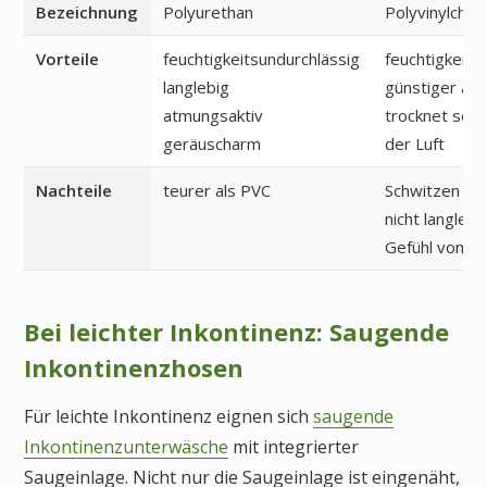
Bezeichnung
Polyurethan
Polyvinylchlor
Vorteile
feuchtigkeitsundurchlässig
feuchtigkeits
langlebig
günstiger als
atmungsaktiv
trocknet sehr
geräuscharm
der Luft
Nachteile
teurer als PVC
Schwitzen mö
nicht langlebi
Gefühl von Pl
Bei leichter Inkontinenz: Saugende
Inkontinenzhosen
Für leichte Inkontinenz eignen sich
saugende
Inkontinenzunterwäsche
mit integrierter
Saugeinlage. Nicht nur die Saugeinlage ist eingenäht,